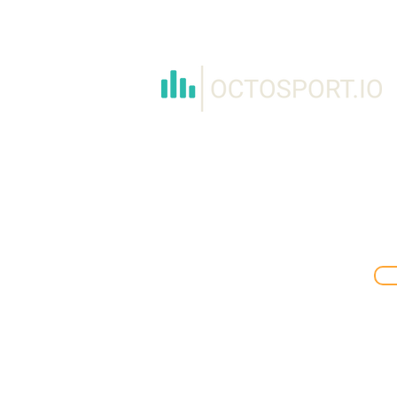
Accede a
de predic
para tod