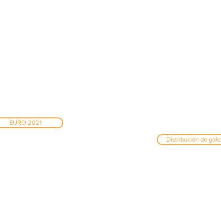
nos.
aplicación de coinciden
exploratoria. Solo está
disponible una selecció
nuestras ligas previstas
EURO 2021
Distribución de gole
modelo de predicción
ibución de jugadores
Nuestra calculadora de
Copa de Europa de la
probabilidad de puntaje
21.
permite usar la distribu
su elección para predec