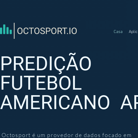
Casa
Aplic
PREDIÇÃO
FUTEBOL
AMERICANO
A
Octosport é um provedor de dados focado em