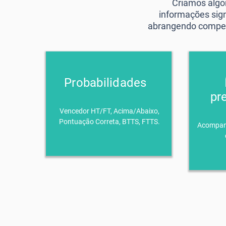
Criamos algor
informações sign
abrangendo competi
Probabilidades
pr
Vencedor HT/FT, Acima/Abaixo,
Pontuação Correta, BTTS, FTTS.
Acompanhe